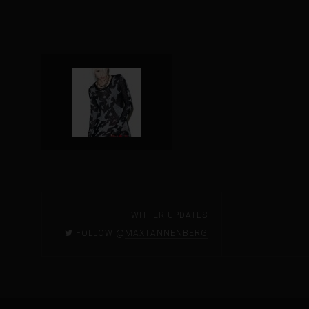
TWITTER UPDATES
FOLLOW @
MAXTANNENBERG