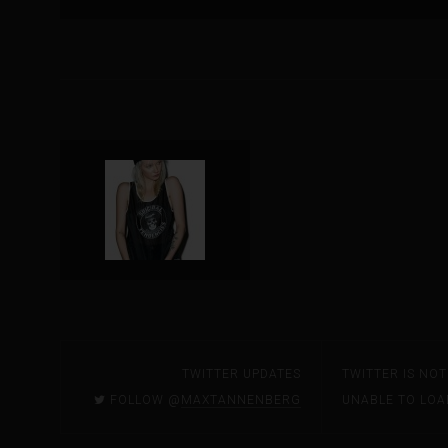
TWITTER UPDATES
TWITTER IS NO
FOLLOW @
MAXTANNENBERG
UNABLE TO LOA