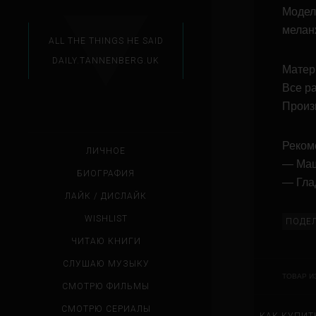
Модел
мелан
ALL THE THINGS HE SAID
DAILY.TANNENBERG.UK
Матер
Все р
Произ
Реком
ЛИЧНОЕ
— Маш
БИОГРАФИЯ
— Глад
ЛАЙК / ДИСЛАЙК
WISHLIST
ПОДЕ
ЧИТАЮ КНИГИ
СЛУШАЮ МУЗЫКУ
ТОВАР И
СМОТРЮ ФИЛЬМЫ
СМОТРЮ СЕРИАЛЫ