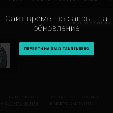
Ь
ОПЛАТА
ДОСТАВКА
ГАРАНТИИ
ВОЗВРАТ
О
Сайт временно закрыт на
НЕДАВНО ПРОСМОТРЕННЫЕ 
обновление
ПЕРЕЙТИ НА DAILY TANNENBERG
TWITTER UPDATES
TWITTER IS NOT RESPONDING
OW @
MAXTANNENBERG
UNABLE TO LOAD TWEETS