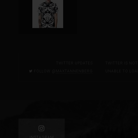
TWITTER UPDATES
TWITTER IS NO
FOLLOW @
MAXTANNENBERG
UNABLE TO LOA
INSTAGRAM