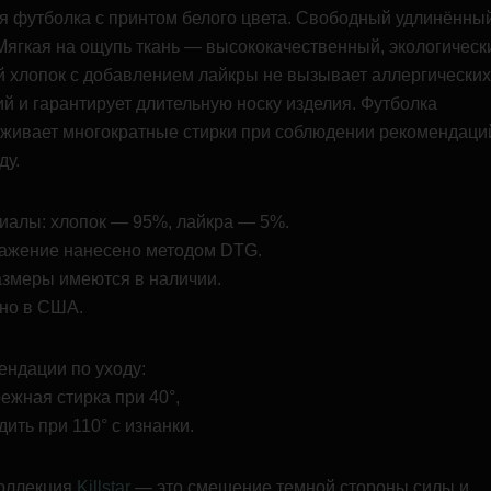
я футболка с принтом белого цвета. Свободный удлинённы
ягкая на ощупь ткань — высококачественный, экологическ
й хлопок с добавлением лайкры не вызывает аллергических
й и гарантирует длительную носку изделия. Футболка
живает многократные стирки при соблюдении рекомендаци
ду.
иалы: хлопок — 95%, лайкра — 5%.
ажение нанесено методом DTG.
азмеры имеются в наличии.
но в США.
ендации по уходу:
ежная стирка при 40°,
ить при 110° с изнанки.
оллекция
Killstar
— это смешение темной стороны силы и