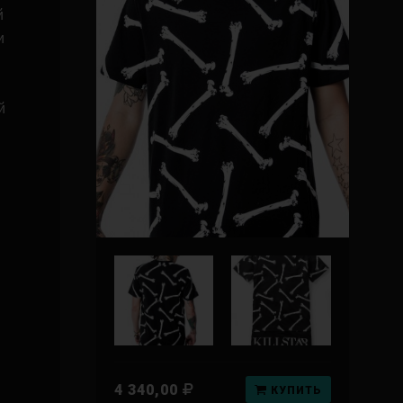
й
и
й
4 340,00
КУПИТЬ