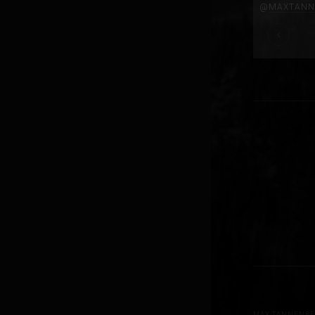
@
MAXTANN
MAX TANNENB