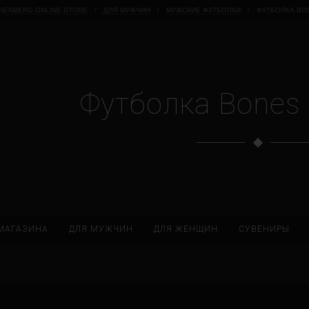
NENBERG ONLINE STORE
/
ДЛЯ МУЖЧИН
/
МУЖСКИЕ ФУТБОЛКИ
/
ФУТБОЛКА BON
Футболка Bones b
МАГАЗИНА
ДЛЯ МУЖЧИН
ДЛЯ ЖЕНЩИН
СУВЕНИРЫ