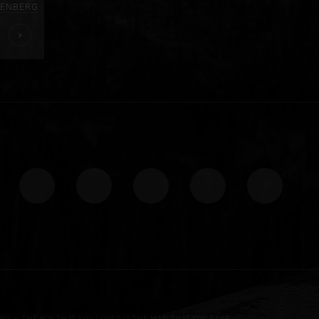
ENBERG
ERG
— THE BOY THAT YOU LOVED IS THE MAN THAT YOU FEAR