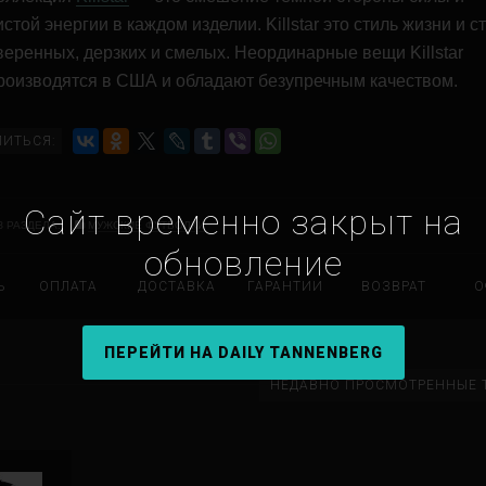
истой энергии в каждом изделии. Killstar это стиль жизни и с
веренных, дерзких и смелых. Неординарные вещи Killstar
роизводятся в США и обладают безупречным качеством.
ЛИТЬСЯ:
Сайт временно закрыт на
З РАЗДЕЛА:
МУЖСКИЕ ФУТБОЛКИ
обновление
Ь
ОПЛАТА
ДОСТАВКА
ГАРАНТИИ
ВОЗВРАТ
О
ПЕРЕЙТИ НА DAILY TANNENBERG
НЕДАВНО ПРОСМОТРЕННЫЕ 