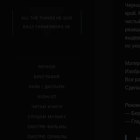
Черна
крой.
М
ALL THE THINGS HE SAID
чисты
DAILY.TANNENBERG.UK
реакци
выдер
по ухо
Матер
ЛИЧНОЕ
Изобр
БИОГРАФИЯ
Все р
ЛАЙК / ДИСЛАЙК
Сдела
WISHLIST
Реком
ЧИТАЮ КНИГИ
— Бер
СЛУШАЮ МУЗЫКУ
— Глад
СМОТРЮ ФИЛЬМЫ
СМОТРЮ СЕРИАЛЫ
К