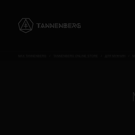
MAX TANNENBERG
/
TANNENBERG ONLINE STORE
/
ДЛЯ МУЖЧИН
/
М