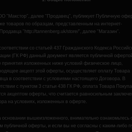
ОО "Макстор", далее "Продавец", публикует Публичную офер
же товаров по образцам, представленным на интернет-
Продавца "http://tannenberg.uk/store/", далее "Магазин".
 соответствии со статьей 437 Гражданского Кодекса Российс
ации (ГК РФ) данный документ является публичной офертой
е принятия изложенных ниже условий физическое лицо,
водящее акцепт этой оферты, осуществляет оплату Товара
вца в соответствии с условиями настоящего Договора. В
тствии с пунктом 3 статьи 438 ГК РФ, оплата Товара Покуп
тся акцептом оферты, что считается равносильным заключ
ора на условиях, изложенных в оферте.
На основании вышеизложенного, внимательно ознакомьтесь 
м публичной оферты, и если вы не согласны с каким-либо п