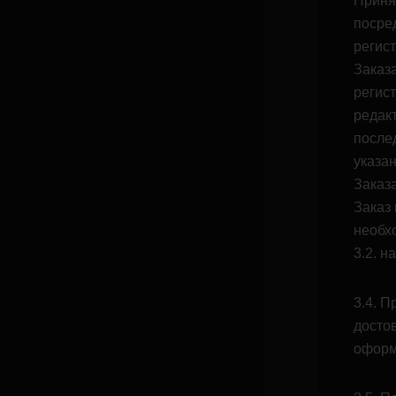
Приня
посре
регис
Заказ
регис
редак
после
указа
Заказ
Заказ
необх
3.2. н
3.4. П
досто
оформ