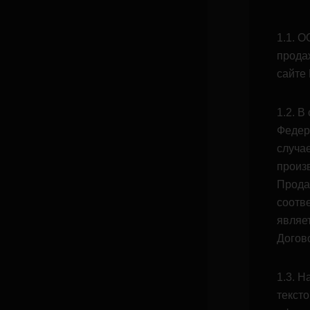
1.1. О
прода
сайте 
1.2. В
Федер
случа
произ
Прода
соотве
являе
Догов
1.3. 
тексто