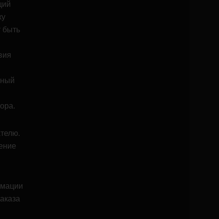
ций
ку
т быть
вия
нный
ора.
ателю.
ение
рмации
аказа