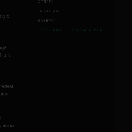
ОПЛАТА
ГАРАНТИИ
ту о
ВОЗВРАТ
ПУБЛИЧНАЯ ОФЕРТА МАГАЗИНА
кой
, и в
ателем
ению
с
унктом