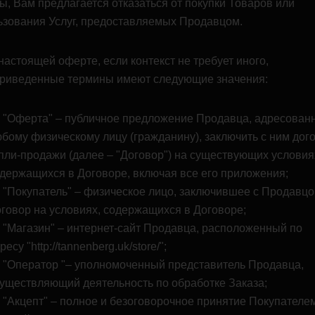
ы, Вам предлагается отказаться от покупки Товаров или
ьзования Услуг, предоставляемых Продавцом.
 настоящей оферте, если контекст не требует иного,
риведенные термины имеют следующие значения:
"Оферта" – публичное предложение Продавца, адресован
бому физическому лицу (гражданину), заключить с ним дог
пли-продажи (далее – "Договор") на существующих условия
держащихся в Договоре, включая все его приложения;
"Покупатель" – физическое лицо, заключившее с Продавц
говор на условиях, содержащихся в Договоре;
"Магазин" – интернет-сайт Продавца, расположенный по
ресу "http://tannenberg.uk/store/";
"Оператор "– уполномоченный представитель Продавца,
уществляющий деятельность по обработке Заказа;
"Акцепт" – полное и безоговорочное принятие Покупателе