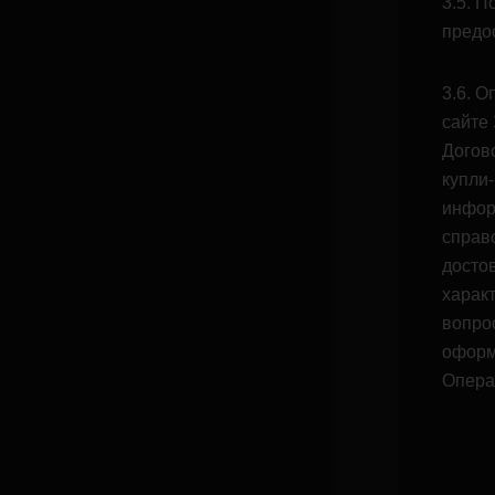
3.5. П
предо
3.6. 
сайте
Догов
купли
инфор
справ
досто
харак
вопро
оформ
Опера