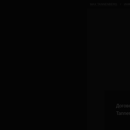
MAX TANNENBERG
/
ИНФ
Догов
Tannen