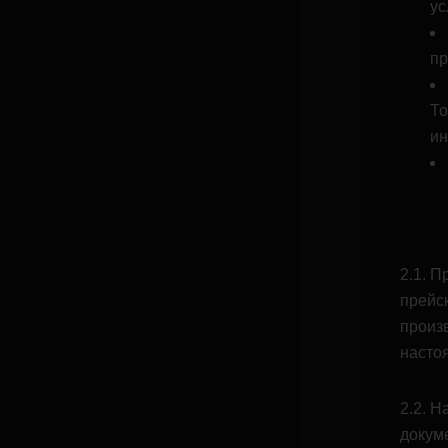
ус
пр
То
ин
2.1. 
прейс
произ
насто
2.2. 
докум