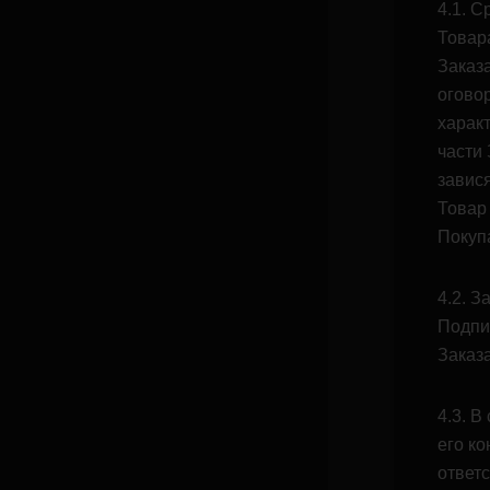
4.1. С
Товар
Заказ
огово
характ
части 
завис
Товар
Покуп
4.2. 
Подпи
Заказа
4.3. 
его к
ответс