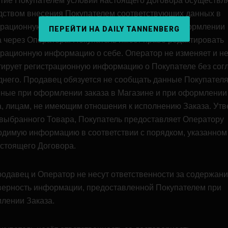
тие Покупателем условий настоящего Договора осуществл
дством внесения Покупателем соответствующих данных в
трационную форму на Интернет-сайте или при оформлении
ПЕРЕЙТИ НА DAILY TANNENBERG
а через Оператора. Покупатель имеет право редактировать
трационную информацию о себе. Оператор не изменяет и н
тирует регистрационную информацию о Покупателе без сог
днего. Продавец обязуется не сообщать данные Покупателя
нные при оформлении заказа в Магазине и при оформлении
а, лицам, не имеющим отношения к исполнению Заказа. Ут
 выбранного Товара, Покупатель предоставляет Оператору
одимую информацию в соответствии с порядком, указанном 
астоящего Договора.
родавец и Оператор не несут ответственности за содержани
верность информации, предоставленной Покупателем при
лении Заказа.