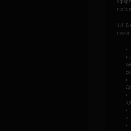
оферт
испол
1.4. В
нижеп
лю
ку
со
До
ад
ос