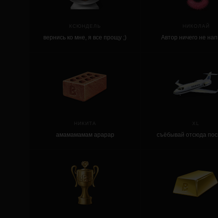
КСЮНДЕЛЬ
НИКОЛАЙ
вернись ко мне, я все прощу ;)
Автор ничего не на
НИКИТА
XL
амамамамам арарар
съёбывай отсюда пос