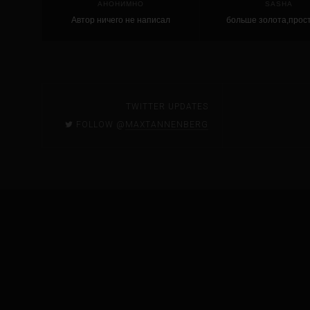
АНОНИМНО
SASHA
Автор ничего не написал
больше золота,прост
TWITTER UPDATES
FOLLOW @
MAXTANNENBERG