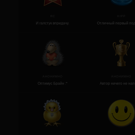
RC
KIPP
И галстук впридачу.
Отличный первый под
слизень.
АНОНИМНО
АНОНИМНО
Оптимус Брайн :*
Автор ничего не на