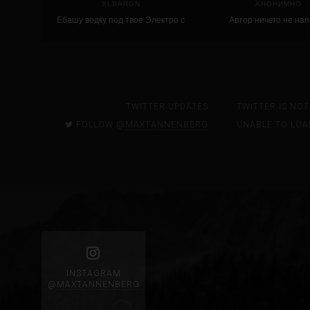
XLBARON
АНОНИМНО
Ебашу водку под твое Электро с
Автор ничего не на
Бомжами на курском Вокзале!
TWITTER UPDATES
TWITTER IS NO
FOLLOW @
MAXTANNENBERG
UNABLE TO LOA
INSTAGRAM
@
MAXTANNENBERG