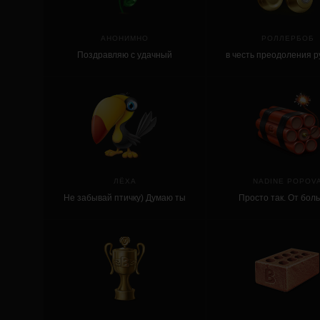
АНОНИМНО
РОЛЛЕРБОБ
Поздравляю с удачный
в честь преодоления р
обновлением!
300 тыс треков на л
ЛЁХА
NADINE POPOV
Не забывай птичку) Думаю ты
Просто так. От бол
понял))
симпатии. P.S.: С т
намеком на взрывное