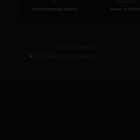
ИРА
АНОНИМНО
Возобновленная дружба
как же ты заеба
требует больше забот и
внимания, чем дружба, никогда
не прерывавшаяся.
TWITTER UPDATES
FOLLOW @
MAXTANNENBERG