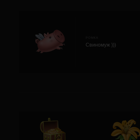
РОМКА
Свиномуж )))