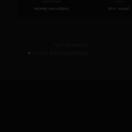
АНАТОЛИЙ
LINDA
веревку сам найдеш
Коту - кошку!
TWITTER UPDATES
FOLLOW @
MAXTANNENBERG