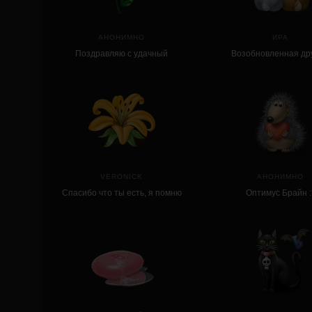
АНОНИМНО
ИРА
Поздравляю с удачный
Возобновленная др
обновлением!
требует больше заб
внимания, чем дружба,
не прерывавшаяс
VERONICK
АНОНИМНО
Спасибо что ты есть, я помню
Оптимус Брайн :
тебя, ты удивлён?