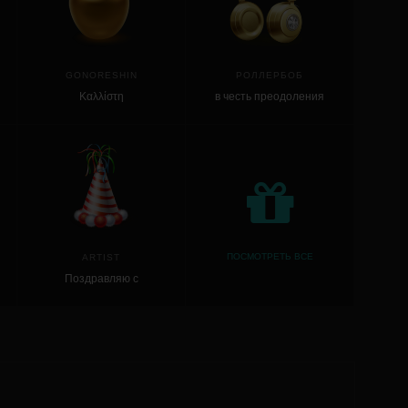
GONORESHIN
РОЛЛЕРБОБ
Καλλίστη
в честь преодоления
рубежа в 300 тыс треков
на ласт фм
ПОСМОТРЕТЬ ВСЕ
ARTIST
Поздравляю с
обновлением сайта!