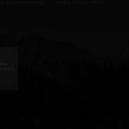
OW @
MAXTANNENBERG
UNABLE TO LOAD TWEETS
GRAM
ENBERG