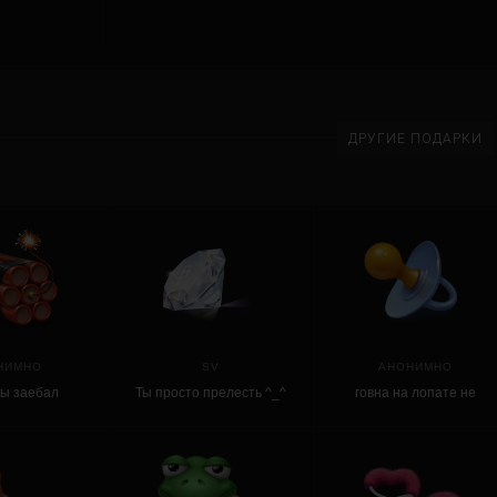
ДРУГИЕ ПОДАРКИ
НИМНО
SV
АНОНИМНО
ты заебал
Ты просто прелесть ^_^
говна на лопате не
было, йада тоже,
поэтому вот, сосочка. на
долгую, как говориться
память.