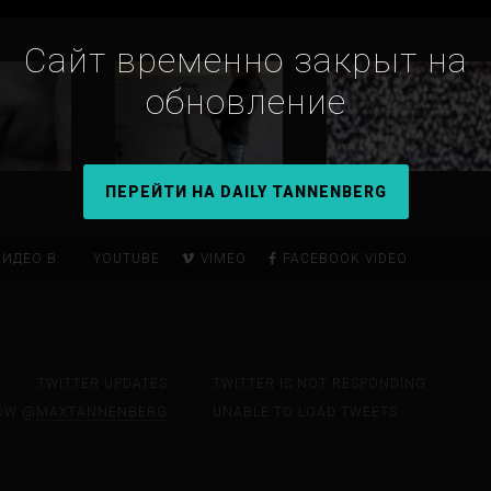
Сайт временно закрыт на
обновление
ПЕРЕЙТИ НА DAILY TANNENBERG
ИДЕО В:
YOUTUBE
VIMEO
FACEBOOK VIDEO
TWITTER UPDATES
TWITTER IS NOT RESPONDING
OW @
MAXTANNENBERG
UNABLE TO LOAD TWEETS