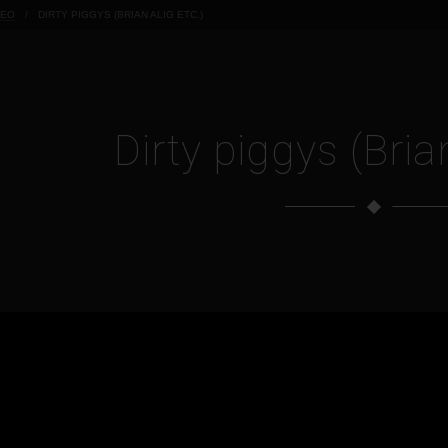
ДЕО
/
DIRTY PIGGYS (BRIAN ALIG ETC.)
Dirty piggys (Brian