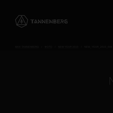
MAX TANNENBERG
/
ФОТО
/
NEW YEAR 2010
/
NEW_YEAR_2010_008