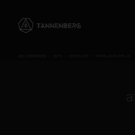
MAX TANNENBERG
/
ФОТО
/
AFISHA 2009
/
AFISHA_08-08-2009_24
a